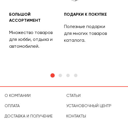
БОЛЬШОЙ
ПОДАРКИ К ПОКУПКЕ
БЕС
АССОРТИМЕНТ
ДОС
Полезные подарки
Множество товаров
Дос
для многих товаров
для хобби, отдыха и
на 
каталога.
м
автомобилей.
асс
тов
О КОМПАНИИ
СТАТЬИ
ОПЛАТА
УСТАНОВОЧНЫЙ ЦЕНТР
ДОСТАВКА И ПОЛУЧЕНИЕ
КОНТАКТЫ