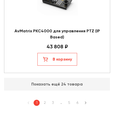
AvMatrix PKC4000 для управления PTZ (IP
Based)
43 808 ₽
В корзину
Показать ещё 24 товара
1
2
3
…
5
6