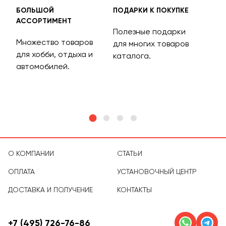
БОЛЬШОЙ
ПОДАРКИ К ПОКУПКЕ
БЕС
АССОРТИМЕНТ
ДОС
Полезные подарки
Множество товаров
Дос
для многих товаров
для хобби, отдыха и
на 
каталога.
м
автомобилей.
асс
тов
О КОМПАНИИ
СТАТЬИ
ОПЛАТА
УСТАНОВОЧНЫЙ ЦЕНТР
ДОСТАВКА И ПОЛУЧЕНИЕ
КОНТАКТЫ
+7 (495) 726-76-86