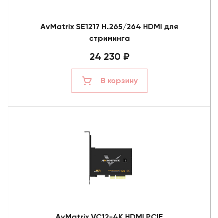
AvMatrix SE1217 H.265/264 HDMI для
стриминга
24 230 ₽
В корзину
AvMatrix VC12-4K HDMI PCIE