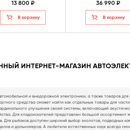
13 800 ₽
36 990 ₽
В корзину
В корзину
АННЫЙ ИНТЕРНЕТ-МАГАЗИН АВТОЭЛЕК
автомобильной и внедорожной электроники, а также товаров для 
ртного средства сможет найти как отдельные товары для части
 кардинального улучшения своей системы, включающий акустиче
йства. Для кладоискателей представлен большой ассортимент м
. Для рыбаков доступен широкий выбор эхолотов, подводных ка
елов и дальномеров. А любители естественных наук всегда смо