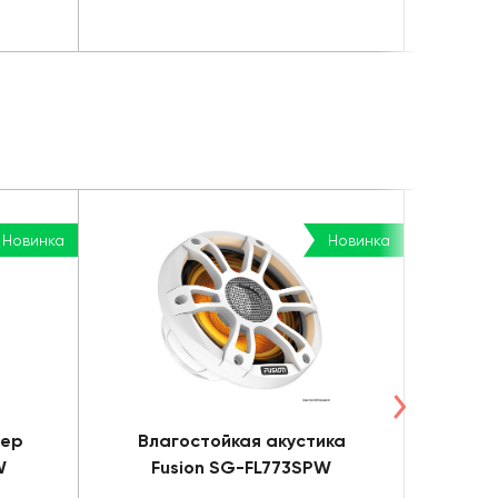
Новинка
Новинка
фер
Влагостойкая акустика
Вла
W
Fusion SG-FL773SPW
Fu