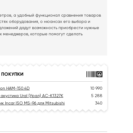
етров, а удобный функционал сравнения товаров
стях оборудования, о нюансах его выбора и
дложений дадут возможность приобрести нужные
х менеджеров, которые помогут сделать
 ПОКУПКИ
ion HAM-150.4D
10 990
акустика Ural (Урал) АС-К1327К
5 288
 Incar ISO MS-96 для Mitsubishi
340