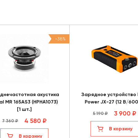
-38%
днечастотная акустика
Зарядное устройство 
al MR 165AS3 (HPHA1073)
Power JX-27 (12 В/600
[1 шт.]
3 900 ₽
5 190 ₽
4 580 ₽
7 360 ₽
В корзину
В корзину