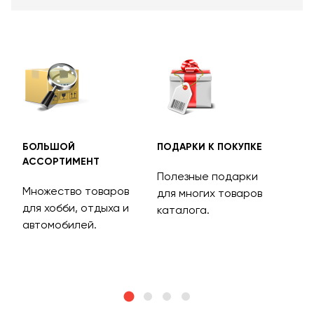
БОЛЬШОЙ
ПОДАРКИ К ПОКУПКЕ
БЕС
АССОРТИМЕНТ
ДОС
Полезные подарки
Множество товаров
Дос
для многих товаров
для хобби, отдыха и
на 
каталога.
м
автомобилей.
асс
тов