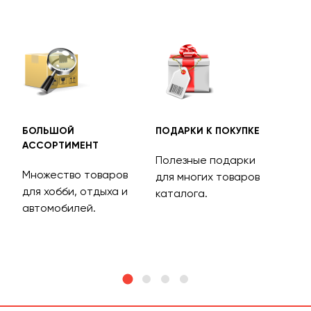
БОЛЬШОЙ
ПОДАРКИ К ПОКУПКЕ
БЕС
АССОРТИМЕНТ
ДОС
Полезные подарки
Множество товаров
Дос
для многих товаров
для хобби, отдыха и
на 
каталога.
м
автомобилей.
асс
тов