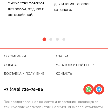
Множество товаров
Дос
для многих товаров
для хобби, отдыха и
на 
каталога.
м
автомобилей.
асс
тов
О КОМПАНИИ
СТАТЬИ
ОПЛАТА
УСТАНОВОЧНЫЙ ЦЕНТР
ДОСТАВКА И ПОЛУЧЕНИЕ
КОНТАКТЫ
+7 (495) 726-76-86
Вся представленная на сайте информация, касающаяся
технических характеристик, наличия на складе, стоимости