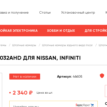
авка и получение
Статьи
Установочный центр
ОЙКАЯ ЭЛЕКТРОНИКА
ХОББИ И ОТДЫХ
ДЛЯ СТРОЙ
темы
/
Штатные камеры
/
Штатные камеры заднего вида Incar
/
Штатн
32AHD ДЛЯ NISSAN, INFINITI
Нет в наличии
Арт
икул
:
46608
2 340 ₽
Цена за шт.
Читайте отзывы