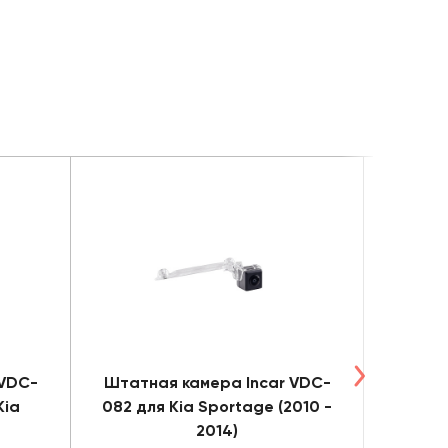
 VDC-
Штатная камера Incar VDC-
Штатн
Kia
082 для Kia Sportage (2010 -
067 дл
2014)