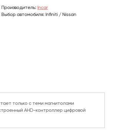
Производитель:
Incar
Выбор автомобиля: Infiniti / Nissan
ботает только с теми магнитолами
 встроенный AHD-контроллер цифровой