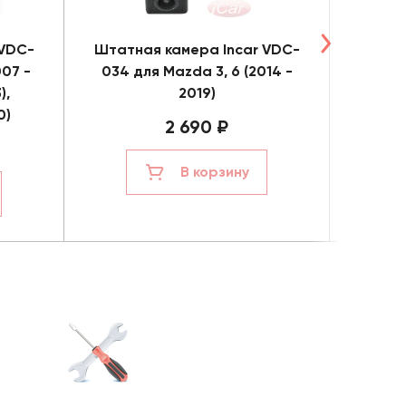
 VDC-
Штатная камера Incar VDC-
Штатн
07 -
034 для Mazda 3, 6 (2014 -
058AH
),
2019)
B-Cla
0)
2 690 ₽
В корзину