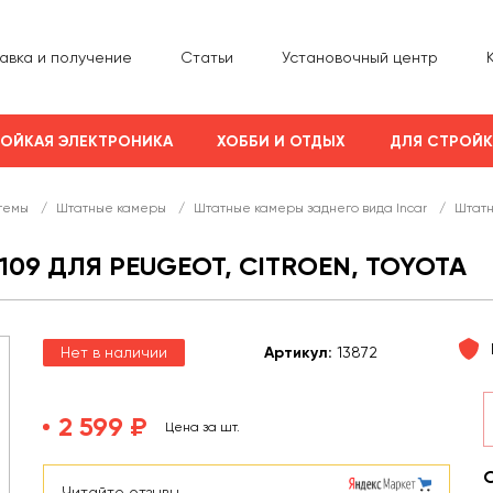
авка и получение
Статьи
Установочный центр
ОЙКАЯ ЭЛЕКТРОНИКА
ХОББИ И ОТДЫХ
ДЛЯ СТРОЙ
темы
/
Штатные камеры
/
Штатные камеры заднего вида Incar
/
Штатн
09 ДЛЯ PEUGEOT, CITROEN, TOYOTA
Нет в наличии
Арт
икул
:
13872
2 599 ₽
Цена за шт.
Читайте отзывы