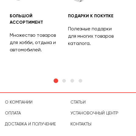
БОЛЬШОЙ
ПОДАРКИ К ПОКУПКЕ
БЕС
АССОРТИМЕНТ
ДОС
Полезные подарки
Множество товаров
Дос
для многих товаров
для хобби, отдыха и
на 
каталога.
м
автомобилей.
асс
тов
О КОМПАНИИ
СТАТЬИ
ОПЛАТА
УСТАНОВОЧНЫЙ ЦЕНТР
ДОСТАВКА И ПОЛУЧЕНИЕ
КОНТАКТЫ