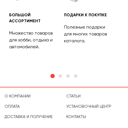
БОЛЬШОЙ
ПОДАРКИ К ПОКУПКЕ
БЕС
АССОРТИМЕНТ
ДОС
Полезные подарки
Множество товаров
Дос
для многих товаров
для хобби, отдыха и
на 
каталога.
м
автомобилей.
асс
тов
О КОМПАНИИ
СТАТЬИ
ОПЛАТА
УСТАНОВОЧНЫЙ ЦЕНТР
ДОСТАВКА И ПОЛУЧЕНИЕ
КОНТАКТЫ