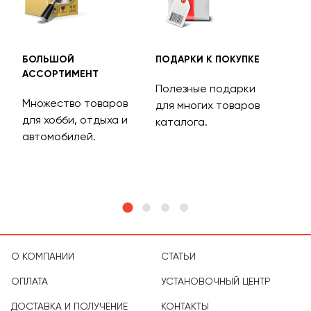
БОЛЬШОЙ
ПОДАРКИ К ПОКУПКЕ
БЕС
АССОРТИМЕНТ
ДОС
Полезные подарки
Множество товаров
Дос
для многих товаров
для хобби, отдыха и
на 
каталога.
м
автомобилей.
асс
тов
О КОМПАНИИ
СТАТЬИ
ОПЛАТА
УСТАНОВОЧНЫЙ ЦЕНТР
ДОСТАВКА И ПОЛУЧЕНИЕ
КОНТАКТЫ