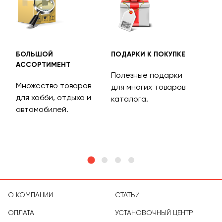
БОЛЬШОЙ
ПОДАРКИ К ПОКУПКЕ
БЕС
АССОРТИМЕНТ
ДОС
Полезные подарки
Множество товаров
Дос
для многих товаров
для хобби, отдыха и
на 
каталога.
м
автомобилей.
асс
тов
О КОМПАНИИ
СТАТЬИ
ОПЛАТА
УСТАНОВОЧНЫЙ ЦЕНТР