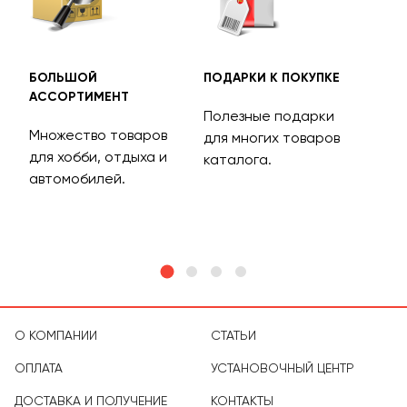
БОЛЬШОЙ
ПОДАРКИ К ПОКУПКЕ
БЕС
АССОРТИМЕНТ
ДОС
Полезные подарки
Множество товаров
Дос
для многих товаров
для хобби, отдыха и
на 
каталога.
м
автомобилей.
асс
тов
О КОМПАНИИ
СТАТЬИ
ОПЛАТА
УСТАНОВОЧНЫЙ ЦЕНТР
ДОСТАВКА И ПОЛУЧЕНИЕ
КОНТАКТЫ