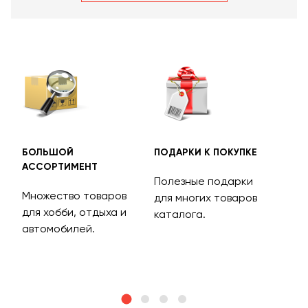
БОЛЬШОЙ
ПОДАРКИ К ПОКУПКЕ
БЕС
АССОРТИМЕНТ
ДОС
Полезные подарки
Множество товаров
Дос
для многих товаров
для хобби, отдыха и
на 
каталога.
м
автомобилей.
асс
тов