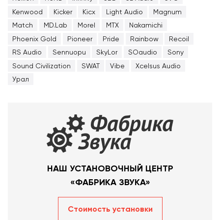
Kenwood
Kicker
Kicx
Light Audio
Magnum
Match
MD.Lab
Morel
MTX
Nakamichi
Phoenix Gold
Pioneer
Pride
Rainbow
Recoil
RS Audio
Sennuopu
SkyLor
SOaudio
Sony
Sound Civilization
SWAT
Vibe
Xcelsus Audio
Урал
НАШ УСТАНОВОЧНЫЙ ЦЕНТР
«ФАБРИКА ЗВУКА»
Стоимость уcтановки