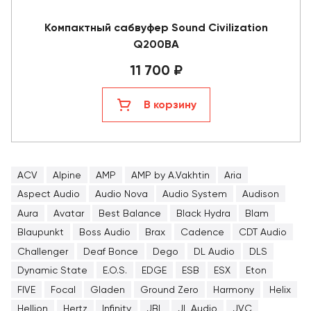
Компактный сабвуфер Sound Civilization
Q200BA
11 700 ₽
В корзину
ACV
Alpine
AMP
AMP by A.Vakhtin
Aria
Aspect Audio
Audio Nova
Audio System
Audison
Aura
Avatar
Best Balance
Black Hydra
Blam
Blaupunkt
Boss Audio
Brax
Cadence
CDT Audio
Challenger
Deaf Bonce
Dego
DL Audio
DLS
Dynamic State
E.O.S.
EDGE
ESB
ESX
Eton
FIVE
Focal
Gladen
Ground Zero
Harmony
Helix
Hellion
Hertz
Infinity
JBL
JL Audio
JVC