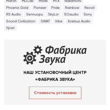
Match
MD.Lab
Morel
MTX
Nakamichi
Phoenix Gold
Pioneer
Pride
Rainbow
Recoil
RS Audio
Sennuopu
SkyLor
SOaudio
Sony
Sound Civilization
SWAT
Vibe
Xcelsus Audio
Урал
НАШ УСТАНОВОЧНЫЙ ЦЕНТР
«ФАБРИКА ЗВУКА»
Стоимость уcтановки