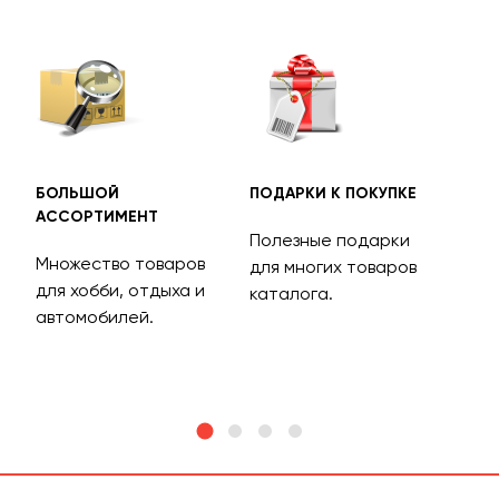
БОЛЬШОЙ
ПОДАРКИ К ПОКУПКЕ
БЕС
АССОРТИМЕНТ
ДОС
Полезные подарки
Множество товаров
Дос
для многих товаров
для хобби, отдыха и
на 
каталога.
м
автомобилей.
асс
тов