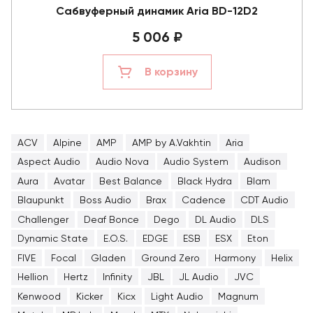
Сабвуферный динамик Aria BD-12D2
5 006 ₽
В корзину
ACV
Alpine
AMP
AMP by A.Vakhtin
Aria
Aspect Audio
Audio Nova
Audio System
Audison
Aura
Avatar
Best Balance
Black Hydra
Blam
Blaupunkt
Boss Audio
Brax
Cadence
CDT Audio
Challenger
Deaf Bonce
Dego
DL Audio
DLS
Dynamic State
E.O.S.
EDGE
ESB
ESX
Eton
FIVE
Focal
Gladen
Ground Zero
Harmony
Helix
Hellion
Hertz
Infinity
JBL
JL Audio
JVC
Kenwood
Kicker
Kicx
Light Audio
Magnum