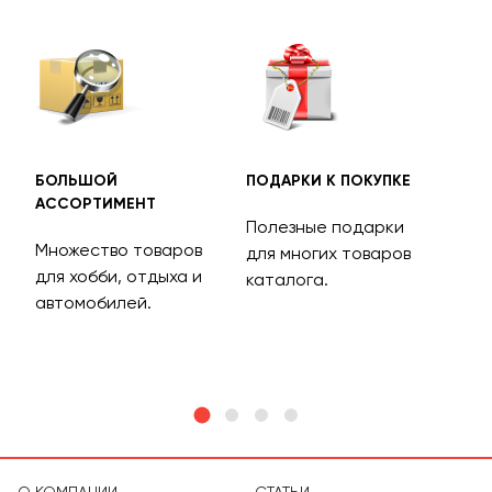
БОЛЬШОЙ
ПОДАРКИ К ПОКУПКЕ
БЕС
АССОРТИМЕНТ
ДОС
Полезные подарки
Множество товаров
Дос
для многих товаров
для хобби, отдыха и
на 
каталога.
м
автомобилей.
асс
тов