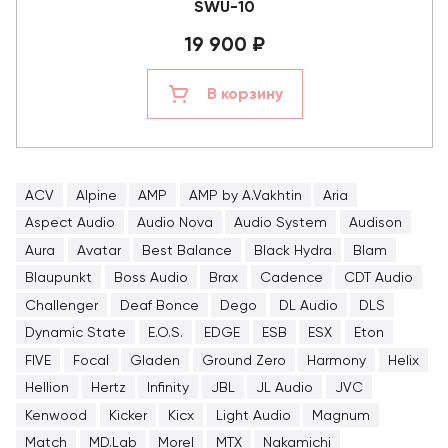
SWU-10
19 900 ₽
В корзину
ACV
Alpine
AMP
AMP by A.Vakhtin
Aria
Aspect Audio
Audio Nova
Audio System
Audison
Aura
Avatar
Best Balance
Black Hydra
Blam
Blaupunkt
Boss Audio
Brax
Cadence
CDT Audio
Challenger
Deaf Bonce
Dego
DL Audio
DLS
Dynamic State
E.O.S.
EDGE
ESB
ESX
Eton
FIVE
Focal
Gladen
Ground Zero
Harmony
Helix
Hellion
Hertz
Infinity
JBL
JL Audio
JVC
Kenwood
Kicker
Kicx
Light Audio
Magnum
Match
MD.Lab
Morel
MTX
Nakamichi