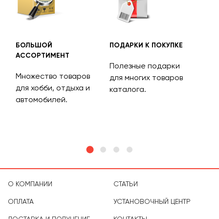
БОЛЬШОЙ
ПОДАРКИ К ПОКУПКЕ
БЕС
АССОРТИМЕНТ
ДОС
Полезные подарки
Множество товаров
Дос
для многих товаров
для хобби, отдыха и
на 
каталога.
м
автомобилей.
асс
тов
О КОМПАНИИ
СТАТЬИ
ОПЛАТА
УСТАНОВОЧНЫЙ ЦЕНТР