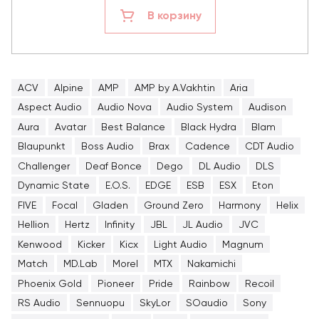
В корзину
ACV
Alpine
AMP
AMP by A.Vakhtin
Aria
Aspect Audio
Audio Nova
Audio System
Audison
Aura
Avatar
Best Balance
Black Hydra
Blam
Blaupunkt
Boss Audio
Brax
Cadence
CDT Audio
Challenger
Deaf Bonce
Dego
DL Audio
DLS
Dynamic State
E.O.S.
EDGE
ESB
ESX
Eton
FIVE
Focal
Gladen
Ground Zero
Harmony
Helix
Hellion
Hertz
Infinity
JBL
JL Audio
JVC
Kenwood
Kicker
Kicx
Light Audio
Magnum
Match
MD.Lab
Morel
MTX
Nakamichi
Phoenix Gold
Pioneer
Pride
Rainbow
Recoil
RS Audio
Sennuopu
SkyLor
SOaudio
Sony