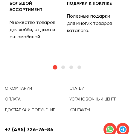
БОЛЬШОЙ
ПОДАРКИ К ПОКУПКЕ
БЕС
АССОРТИМЕНТ
ДОС
Полезные подарки
Множество товаров
Дос
для многих товаров
для хобби, отдыха и
на 
каталога.
м
автомобилей.
асс
тов
О КОМПАНИИ
СТАТЬИ
ОПЛАТА
УСТАНОВОЧНЫЙ ЦЕНТР
ДОСТАВКА И ПОЛУЧЕНИЕ
КОНТАКТЫ
+7 (495) 726-76-86