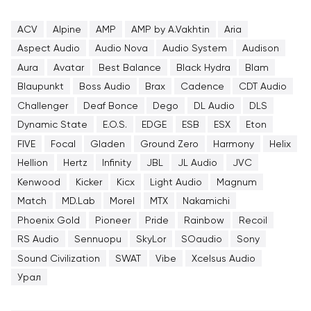
ACV
Alpine
AMP
AMP by A.Vakhtin
Aria
Aspect Audio
Audio Nova
Audio System
Audison
Aura
Avatar
Best Balance
Black Hydra
Blam
Blaupunkt
Boss Audio
Brax
Cadence
CDT Audio
Challenger
Deaf Bonce
Dego
DL Audio
DLS
Dynamic State
E.O.S.
EDGE
ESB
ESX
Eton
FIVE
Focal
Gladen
Ground Zero
Harmony
Helix
Hellion
Hertz
Infinity
JBL
JL Audio
JVC
Kenwood
Kicker
Kicx
Light Audio
Magnum
Match
MD.Lab
Morel
MTX
Nakamichi
Phoenix Gold
Pioneer
Pride
Rainbow
Recoil
RS Audio
Sennuopu
SkyLor
SOaudio
Sony
Sound Civilization
SWAT
Vibe
Xcelsus Audio
Урал