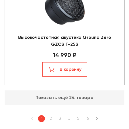
Высокочастотная акустика Ground Zero
GZCS T-25S
14 990 ₽
В корзину
Показать ещё 24 товара
1
2
3
…
5
6