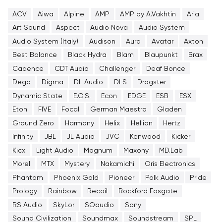
ACV
Aiwa
Alpine
AMP
AMP by A.Vakhtin
Aria
Art Sound
Aspect
Audio Nova
Audio System
Audio System (Italy)
Audison
Aura
Avatar
Axton
Best Balance
Black Hydra
Blam
Blaupunkt
Brax
Cadence
CDT Audio
Challenger
Deaf Bonce
Dego
Digma
DL Audio
DLS
Dragster
Dynamic State
E.O.S.
Econ
EDGE
ESB
ESX
Eton
FIVE
Focal
German Maestro
Gladen
Ground Zero
Harmony
Helix
Hellion
Hertz
Infinity
JBL
JL Audio
JVC
Kenwood
Kicker
Kicx
Light Audio
Magnum
Maxony
MD.Lab
Morel
MTX
Mystery
Nakamichi
Oris Electronics
Phantom
Phoenix Gold
Pioneer
Polk Audio
Pride
Prology
Rainbow
Recoil
Rockford Fosgate
RS Audio
SkyLor
SOaudio
Sony
Sound Civilization
Soundmax
Soundstream
SPL