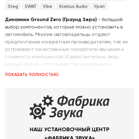
Steg
SWAT
Vibe
Xcelsus Audio
Урал
Динамики Ground Zero (Граунд Зеро)
- большой
выбор компонентов, которые можно установить в
автомобиль. Многие автовладельцы отдают
предпочтение конкретным производителям, так их
устраивают качественные показатели звучания и
стоимость компонентов. И действительно, ведь
каждый бренд - это множество уникальных и
неповторимых решений и особенностей, которые
ПОКАЗАТЬ ПОЛНОСТЬЮ
непосредственно влияют на технические
характеристики, конструктивные особенности,
визуальную составляющую, а также стоимость
акустики. Индивидуальные особенности различных
динамиков позволяют слушателю получить именно
то звучание, которое в полной мере соответствует
его запросам и ожиданиям. Довольно часто
НАШ УСТАНОВОЧНЫЙ ЦЕНТР
автовладельцу требуется помочь в выборе динамиков
«ФАБРИКА ЗВУКА»
для установки в свой автомобиль, так как