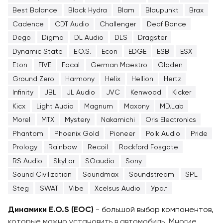
Best Balance
Black Hydra
Blam
Blaupunkt
Brax
Cadence
CDT Audio
Challenger
Deaf Bonce
Dego
Digma
DL Audio
DLS
Dragster
Dynamic State
E.O.S.
Econ
EDGE
ESB
ESX
Eton
FIVE
Focal
German Maestro
Gladen
Ground Zero
Harmony
Helix
Hellion
Hertz
Infinity
JBL
JL Audio
JVC
Kenwood
Kicker
Kicx
Light Audio
Magnum
Maxony
MD.Lab
Morel
MTX
Mystery
Nakamichi
Oris Electronics
Phantom
Phoenix Gold
Pioneer
Polk Audio
Pride
Prology
Rainbow
Recoil
Rockford Fosgate
RS Audio
SkyLor
SOaudio
Sony
Sound Civilization
Soundmax
Soundstream
SPL
Steg
SWAT
Vibe
Xcelsus Audio
Урал
Динамики E.O.S (ЕОС)
- большой выбор компонентов,
которые можно установить в автомобиль. Многие