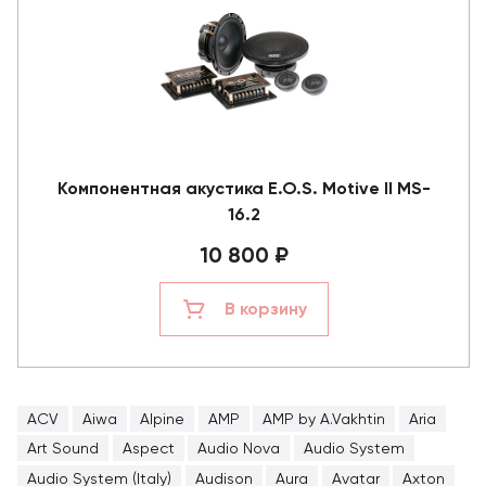
Компонентная акустика E.O.S. Motive II MS-
16.2
10 800 ₽
В корзину
ACV
Aiwa
Alpine
AMP
AMP by A.Vakhtin
Aria
Art Sound
Aspect
Audio Nova
Audio System
Audio System (Italy)
Audison
Aura
Avatar
Axton