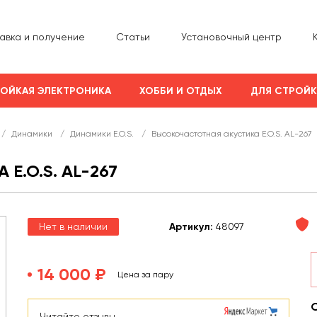
авка и получение
Статьи
Установочный центр
ОЙКАЯ ЭЛЕКТРОНИКА
ХОББИ И ОТДЫХ
ДЛЯ СТРОЙ
/
Динамики
/
Динамики E.O.S.
/
Высокочастотная акустика E.O.S. AL-267
.O.S. AL-267
Нет в наличии
Арт
икул
:
48097
14 000 ₽
Цена за пару
Читайте отзывы