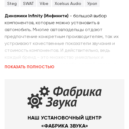
Steg
SWAT
Vibe
Xcelsus Audio
Урал
Динамики Infinity (Инфинити)
- большой выбор
компонентов, которые можно установить в
автомобиль. Многие автовладельцы отдают
предпочтение конкретным производителям, так их
устраивают качественные показатели звучания и
стоимость компонентов. И действительно, ведь
каждый бренд - это множество уникальных и
неповторимых решений и особенностей, которые
ПОКАЗАТЬ ПОЛНОСТЬЮ
непосредственно влияют на технические
характеристики, конструктивные особенности,
визуальную составляющую, а также стоимость
акустики. Индивидуальные особенности различных
динамиков позволяют слушателю получить именно
то звучание, которое в полной мере соответствует
его запросам и ожиданиям. Довольно часто
НАШ УСТАНОВОЧНЫЙ ЦЕНТР
автовладельцу требуется помочь в выборе динамиков
«ФАБРИКА ЗВУКА»
для установки в свой автомобиль, так как