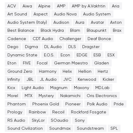
ACV
Aiwa
Alpine
AMP
AMP by A.Vakhtin
Aria
Art Sound
Aspect
Audio Nova
Audio System
Audio System (Italy)
Audison
Aura
Avatar
Axton
Best Balance
Black Hydra
Blam
Blaupunkt
Brax
Cadence
CDT Audio
Challenger
Deaf Bonce
Dego
Digma
DL Audio
DLS
Dragster
Dynamic State
E.O.S.
Econ
EDGE
ESB
ESX
Eton
FIVE
Focal
German Maestro
Gladen
Ground Zero
Harmony
Helix
Hellion
Hertz
Infinity
JBL
JL Audio
JVC
Kenwood
Kicker
Kicx
Light Audio
Magnum
Maxony
MD.Lab
Morel
MTX
Mystery
Nakamichi
Oris Electronics
Phantom
Phoenix Gold
Pioneer
Polk Audio
Pride
Prology
Rainbow
Recoil
Rockford Fosgate
RS Audio
SkyLor
SOaudio
Sony
Sound Civilization
Soundmax
Soundstream
SPL