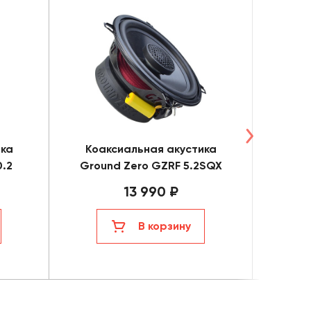
ика
Коаксиальная акустика
Средн
0.2
Ground Zero GZRF 5.2SQX
Grou
13 990 ₽
В корзину