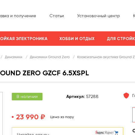
авка и получение
Статьи
Установочный центр
ОЙКАЯ ЭЛЕКТРОНИКА
ХОББИ И ОТДЫХ
ДЛЯ СТРОЙ
/
Динамики
/
Динамики Ground Zero
/
Коаксиальная акустика Ground Z
UND ZERO GZCF 6.5XSPL
Г
В наличии
Арт
икул
:
57288
23 990 ₽
Цена за пару
Читайте отзывы