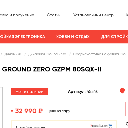
авка и получение
Статьи
Установочный центр
ОЙКАЯ ЭЛЕКТРОНИКА
ХОББИ И ОТДЫХ
ДЛЯ СТРОЙ
/
Динамики
/
Динамики Ground Zero
/
Среднечастотная акустика Grou
GROUND ZERO GZPM 80SQX-II
Нет в наличии
Арт
икул
:
45340
32 990 ₽
Цена за пару
Читайте отзывы