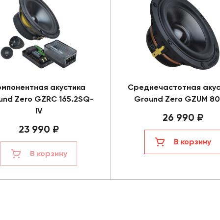
омпонентная акустика
Среднечастотная акус
und Zero GZRC 165.2SQ-
Ground Zero GZUM 8
IV
26 990 ₽
23 990 ₽
В корзину
В корзину