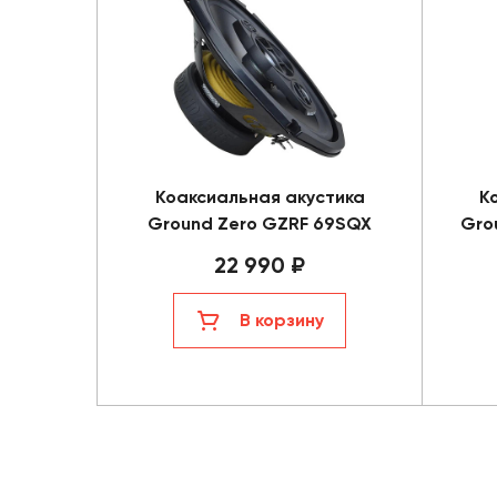
Коаксиальная акустика
К
Ground Zero GZRF 69SQX
Gro
22 990 ₽
В корзину