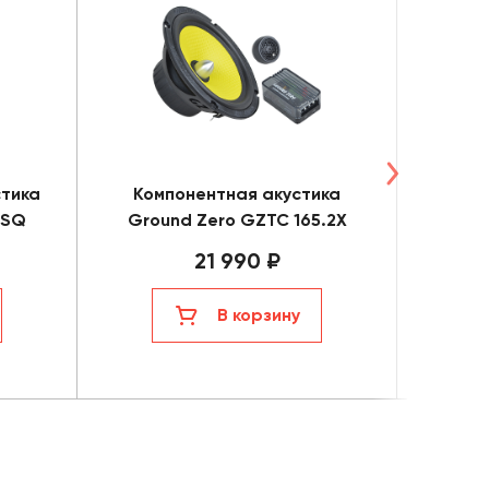
тика
Компонентная акустика
Ми
0SQ
Ground Zero GZTC 165.2X
Gr
21 990 ₽
В корзину