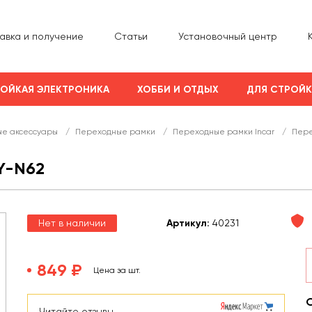
авка и получение
Статьи
Установочный центр
ОЙКАЯ ЭЛЕКТРОНИКА
ХОББИ И ОТДЫХ
ДЛЯ СТРОЙ
е аксессуары
/
Переходные рамки
/
Переходные рамки Incar
/
Пере
Y-N62
Нет в наличии
Арт
икул
:
40231
849 ₽
Цена за шт.
Читайте отзывы