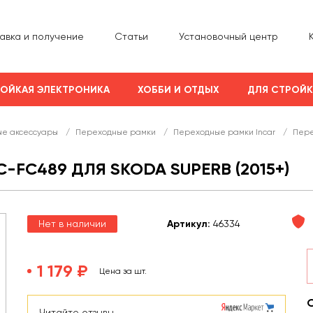
авка и получение
Статьи
Установочный центр
ОЙКАЯ ЭЛЕКТРОНИКА
ХОББИ И ОТДЫХ
ДЛЯ СТРОЙ
е аксессуары
/
Переходные рамки
/
Переходные рамки Incar
/
Пере
-FC489 ДЛЯ SKODA SUPERB (2015+)
Нет в наличии
Арт
икул
:
46334
1 179 ₽
Цена за шт.
Читайте отзывы