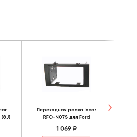
car
Переходная рамка Incar
Пере
(8J)
RFO-N07S для Ford
R
1 069 ₽