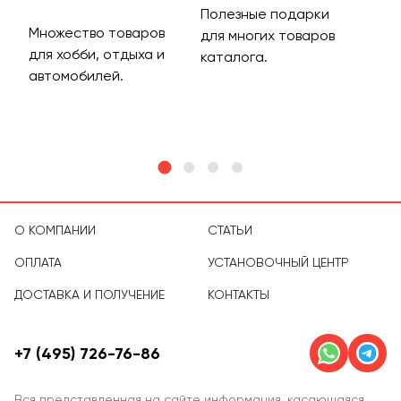
Полезные подарки
Множество товаров
Дос
для многих товаров
для хобби, отдыха и
на 
каталога.
м
автомобилей.
асс
тов
О КОМПАНИИ
СТАТЬИ
ОПЛАТА
УСТАНОВОЧНЫЙ ЦЕНТР
ДОСТАВКА И ПОЛУЧЕНИЕ
КОНТАКТЫ
+7 (495) 726-76-86
Вся представленная на сайте информация, касающаяся