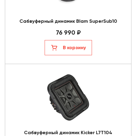
Сабвуферный динамик Blam SuperSub10
76 990 ₽
В корзину
Сабвуферный динамик Kicker L7T104