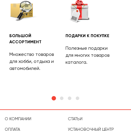
БОЛЬШОЙ
ПОДАРКИ К ПОКУПКЕ
БЕС
АССОРТИМЕНТ
ДОС
Полезные подарки
Множество товаров
Дос
для многих товаров
для хобби, отдыха и
на 
каталога.
м
автомобилей.
асс
тов
О КОМПАНИИ
СТАТЬИ
ОПЛАТА
УСТАНОВОЧНЫЙ ЦЕНТР