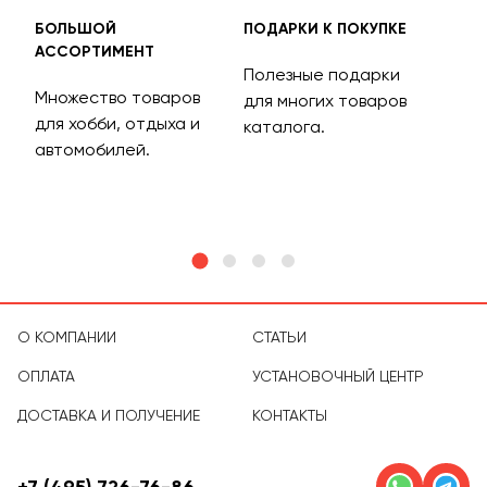
БОЛЬШОЙ
ПОДАРКИ К ПОКУПКЕ
БЕС
АССОРТИМЕНТ
ДОС
Полезные подарки
Множество товаров
Дос
для многих товаров
для хобби, отдыха и
на 
каталога.
м
автомобилей.
асс
тов
О КОМПАНИИ
СТАТЬИ
ОПЛАТА
УСТАНОВОЧНЫЙ ЦЕНТР
ДОСТАВКА И ПОЛУЧЕНИЕ
КОНТАКТЫ
+7 (495) 726-76-86