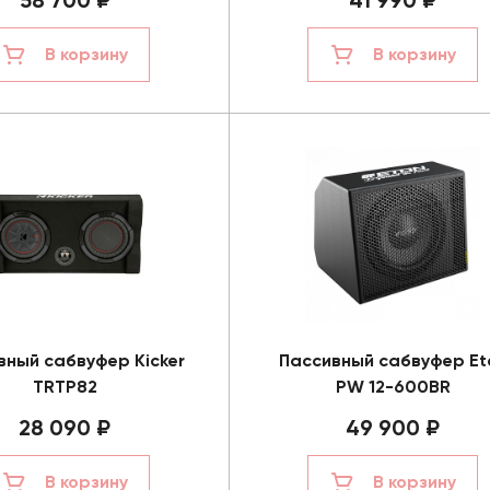
58 700 ₽
41 990 ₽
В корзину
В корзину
вный сабвуфер Kicker
Пассивный сабвуфер Et
TRTP82
PW 12-600BR
28 090 ₽
49 900 ₽
В корзину
В корзину