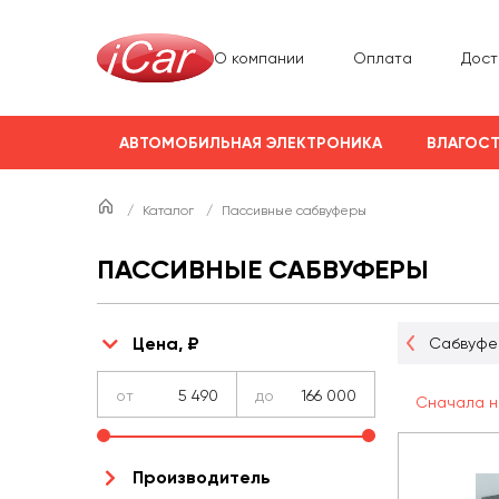
О компании
Оплата
Дост
АВТОМОБИЛЬНАЯ ЭЛЕКТРОНИКА
ВЛАГОСТ
/
Каталог
/
Пассивные сабвуферы
ПАССИВНЫЕ САБВУФЕРЫ
 12 дюймов (30
Сабвуферы 15 дюймов (38
Цена, ₽
Сабвуфе
см)
см)
от
до
Сначала н
Производитель