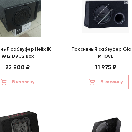
ный сабвуфер Helix IK
Пассивный сабвуфер Gla
W12 DVC2 Box
M 10VB
22 900 ₽
11 975 ₽
В корзину
В корзину