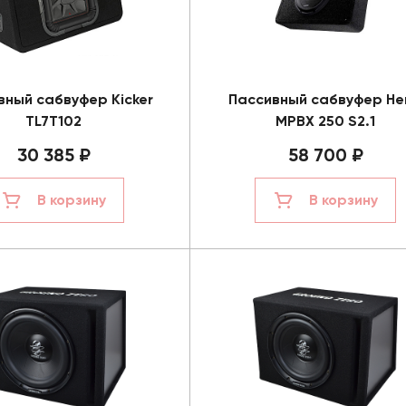
вный сабвуфер Kicker
Пассивный сабвуфер He
TL7T102
MPBX 250 S2.1
30 385 ₽
58 700 ₽
В корзину
В корзину