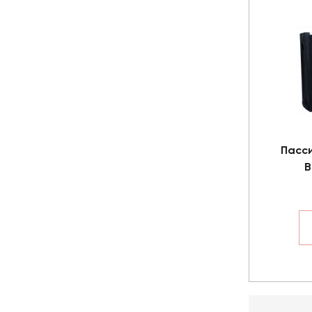
Пасс
B