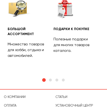
БОЛЬШОЙ
ПОДАРКИ К ПОКУПКЕ
БЕС
АССОРТИМЕНТ
ДОС
Полезные подарки
Множество товаров
Дос
для многих товаров
для хобби, отдыха и
на 
каталога.
м
автомобилей.
асс
тов
О КОМПАНИИ
СТАТЬИ
ОПЛАТА
УСТАНОВОЧНЫЙ ЦЕНТР