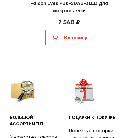
Falcon Eyes PBK-50AB-3LED для
макросъемки
7 540 ₽
В корзину
БОЛЬШОЙ
ПОДАРКИ К ПОКУПКЕ
БЕС
АССОРТИМЕНТ
ДОС
Полезные подарки
Множество товаров
Дос
для многих товаров