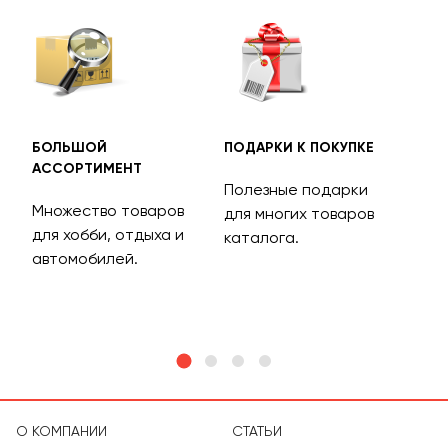
БОЛЬШОЙ
ПОДАРКИ К ПОКУПКЕ
БЕС
АССОРТИМЕНТ
ДОС
Полезные подарки
Множество товаров
Дос
для многих товаров
для хобби, отдыха и
на 
каталога.
м
автомобилей.
асс
тов
О КОМПАНИИ
СТАТЬИ