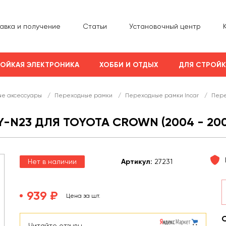
авка и получение
Статьи
Установочный центр
ОЙКАЯ ЭЛЕКТРОНИКА
ХОББИ И ОТДЫХ
ДЛЯ СТРОЙ
е аксессуары
/
Переходные рамки
/
Переходные рамки Incar
/
Пере
-N23 ДЛЯ TOYOTA CROWN (2004 - 200
Нет в наличии
Арт
икул
:
27231
939 ₽
Цена за шт.
Читайте отзывы