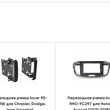
еходная рамка Incar 95-
Переходная рамка In
1W для Chrysler, Dodge,
RHO-FC297 для Hon
Jeep (крепёж)
Accord (2013-2018)