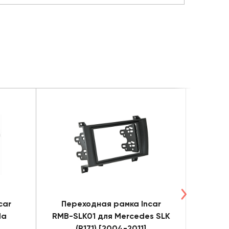
car
Переходная рамка Incar
Пере
da
RMB-SLK01 для Mercedes SLK
RTY-
(R171) [2004-2011]