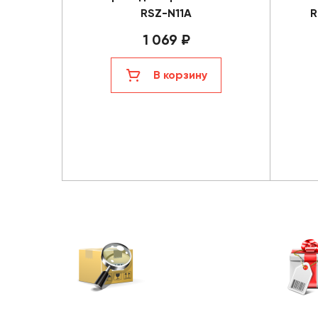
RSZ-N11A
R
1 069 ₽
В корзину