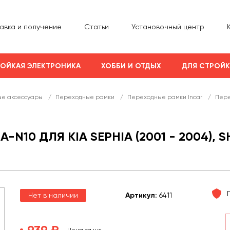
авка и получение
Статьи
Установочный центр
ОЙКАЯ ЭЛЕКТРОНИКА
ХОББИ И ОТДЫХ
ДЛЯ СТРОЙ
е аксессуары
/
Переходные рамки
/
Переходные рамки Incar
/
Пере
N10 ДЛЯ KIA SEPHIA (2001 - 2004), S
Нет в наличии
Арт
икул
:
6411
939 ₽