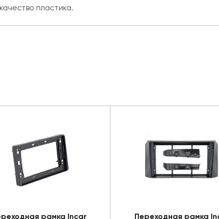
 качество пластика.
реходная рамка Incar
Переходная рамка In