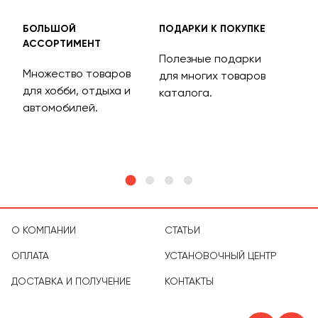
БОЛЬШОЙ
ПОДАРКИ К ПОКУПКЕ
БЕС
АССОРТИМЕНТ
ДОС
Полезные подарки
Множество товаров
Дос
для многих товаров
для хобби, отдыха и
на 
каталога.
м
автомобилей.
асс
тов
О КОМПАНИИ
СТАТЬИ
ОПЛАТА
УСТАНОВОЧНЫЙ ЦЕНТР
ДОСТАВКА И ПОЛУЧЕНИЕ
КОНТАКТЫ