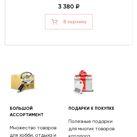
3 380 ₽
В корзину
БОЛЬШОЙ
ПОДАРКИ К ПОКУПКЕ
БЕС
АССОРТИМЕНТ
ДОС
Полезные подарки
Множество товаров
Дос
для многих товаров
для хобби, отдыха и
на 
каталога.