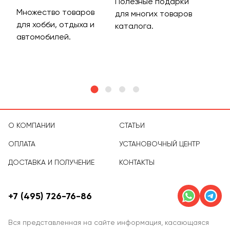
Полезные подарки
Множество товаров
Дос
для многих товаров
для хобби, отдыха и
на 
каталога.
м
автомобилей.
асс
тов
О КОМПАНИИ
СТАТЬИ
ОПЛАТА
УСТАНОВОЧНЫЙ ЦЕНТР
ДОСТАВКА И ПОЛУЧЕНИЕ
КОНТАКТЫ
+7 (495) 726-76-86
Вся представленная на сайте информация, касающаяся