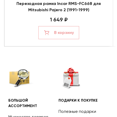
Переходная рамка Incar RMS-FC668 для
Mitsubishi Pajero 2 (1991-1999)
1 649 ₽
В корзину
БОЛЬШОЙ
ПОДАРКИ К ПОКУПКЕ
БЕС
АССОРТИМЕНТ
ДОС
Полезные подарки
Множество товаров
Дос