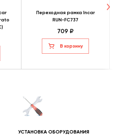
car
Переходная рамка Incar
Пере
rato
RUN-FC737
R
C)
709 ₽
В корзину
УСТАНОВКА ОБОРУДОВАНИЯ