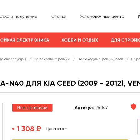
авка и получение
Статьи
Установочный центр
ОЙКАЯ ЭЛЕКТРОНИКА
ХОББИ И ОТДЫХ
ДЛЯ СТРОЙ
е аксессуары
/
Переходные рамки
/
Переходные рамки Incar
/
Пере
N40 ДЛЯ KIA CEED (2009 - 2012), VEN
Нет в наличии
Арт
икул
:
25047
1 308 ₽
Цена за шт.