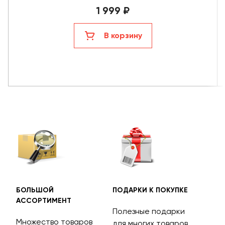
1 999 ₽
В корзину
БОЛЬШОЙ
ПОДАРКИ К ПОКУПКЕ
БЕС
АССОРТИМЕНТ
ДОС
Полезные подарки
Множество товаров
Дос
для многих товаров