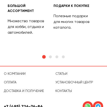
БОЛЬШОЙ
ПОДАРКИ К ПОКУПКЕ
БЕС
АССОРТИМЕНТ
ДОС
Полезные подарки
Множество товаров
Дос
для многих товаров
для хобби, отдыха и
на 
каталога.
м
автомобилей.
асс
тов
О КОМПАНИИ
СТАТЬИ
ОПЛАТА
УСТАНОВОЧНЫЙ ЦЕНТР
ДОСТАВКА И ПОЛУЧЕНИЕ
КОНТАКТЫ
+7 (495) 726-76-86