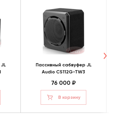
 JL
Пассивный сабвуфер JL
Пас
1
Audio CS112G-TW3
Au
76 000 ₽
В корзину