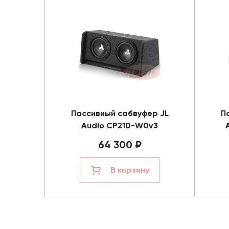
Пассивный сабвуфер JL
П
Audio CP210-W0v3
64 300 ₽
В корзину