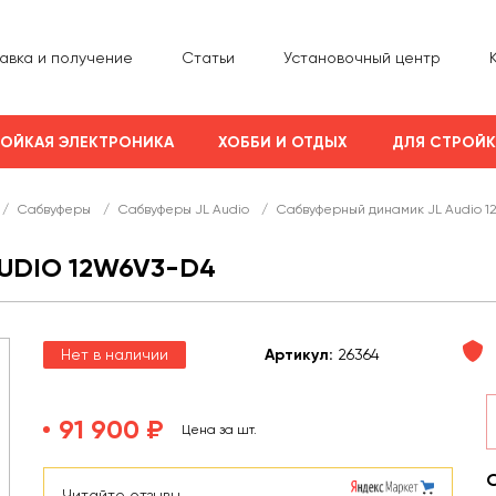
авка и получение
Статьи
Установочный центр
ОЙКАЯ ЭЛЕКТРОНИКА
ХОББИ И ОТДЫХ
ДЛЯ СТРОЙ
/
Сабвуферы
/
Сабвуферы JL Audio
/
Сабвуферный динамик JL Audio 1
UDIO 12W6V3-D4
Нет в наличии
Арт
икул
:
26364
91 900 ₽
Цена за шт.
Читайте отзывы