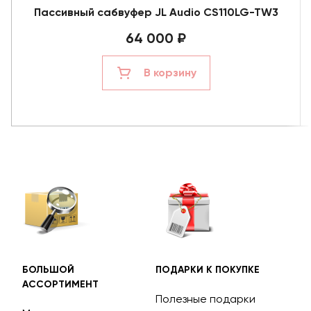
Пассивный сабвуфер JL Audio CS110LG-TW3
64 000 ₽
В корзину
БОЛЬШОЙ
ПОДАРКИ К ПОКУПКЕ
БЕС
АССОРТИМЕНТ
ДОС
Полезные подарки