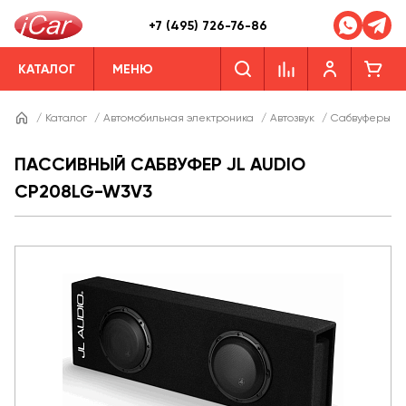
+7 (495) 726-76-86
КАТАЛОГ
МЕНЮ
/
Каталог
/
Автомобильная электроника
/
Автозвук
/
Сабвуферы
/
ПАССИВНЫЙ САБВУФЕР JL AUDIO
CP208LG-W3V3