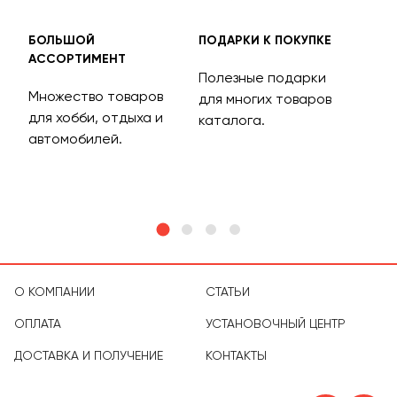
БОЛЬШОЙ
ПОДАРКИ К ПОКУПКЕ
БЕС
АССОРТИМЕНТ
ДОС
Полезные подарки
Множество товаров
Дос
для многих товаров
для хобби, отдыха и
на 
каталога.
м
автомобилей.
асс
тов
О КОМПАНИИ
СТАТЬИ
ОПЛАТА
УСТАНОВОЧНЫЙ ЦЕНТР
ДОСТАВКА И ПОЛУЧЕНИЕ
КОНТАКТЫ