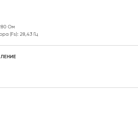
280 Ом
а (Fs): 28,43 Гц
ЛЕНИЕ