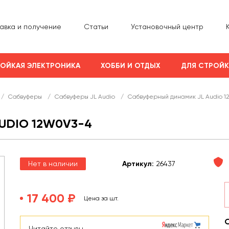
авка и получение
Статьи
Установочный центр
ОЙКАЯ ЭЛЕКТРОНИКА
ХОББИ И ОТДЫХ
ДЛЯ СТРОЙ
/
Сабвуферы
/
Сабвуферы JL Audio
/
Сабвуферный динамик JL Audio 1
UDIO 12W0V3-4
Нет в наличии
Арт
икул
:
26437
17 400 ₽
Цена за шт.
Читайте отзывы