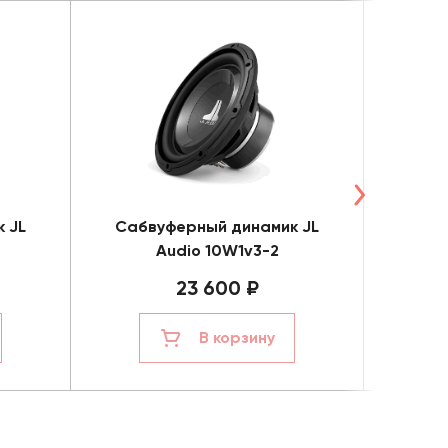
 JL
Сабвуферный динамик JL
Пас
Audio 10W1v3-2
A
23 600 ₽
В корзину