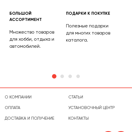
БОЛЬШОЙ
ПОДАРКИ К ПОКУПКЕ
БЕС
АССОРТИМЕНТ
ДОС
Полезные подарки
Множество товаров
Дос
для многих товаров
для хобби, отдыха и
на 
каталога.
м
автомобилей.
асс
тов
О КОМПАНИИ
СТАТЬИ
ОПЛАТА
УСТАНОВОЧНЫЙ ЦЕНТР
ДОСТАВКА И ПОЛУЧЕНИЕ
КОНТАКТЫ