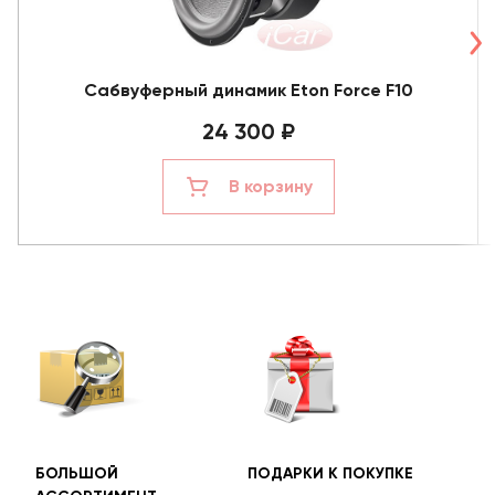
Сабвуферный динамик Eton Force F10
24 300 ₽
В корзину
БОЛЬШОЙ
ПОДАРКИ К ПОКУПКЕ
БЕС