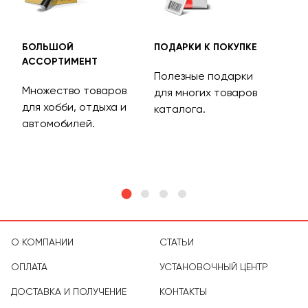
БОЛЬШОЙ
ПОДАРКИ К ПОКУПКЕ
БЕС
АССОРТИМЕНТ
ДОС
Полезные подарки
Множество товаров
Дос
для многих товаров
для хобби, отдыха и
на 
каталога.
м
автомобилей.
асс
тов
О КОМПАНИИ
СТАТЬИ
ОПЛАТА
УСТАНОВОЧНЫЙ ЦЕНТР
ДОСТАВКА И ПОЛУЧЕНИЕ
КОНТАКТЫ