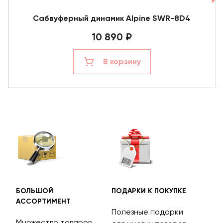
Сабвуферный динамик Alpine SWR-8D4
10 890 ₽
В корзину
БОЛЬШОЙ
ПОДАРКИ К ПОКУПКЕ
БЕС
АССОРТИМЕНТ
ДОС
Полезные подарки
Множество товаров
Дос